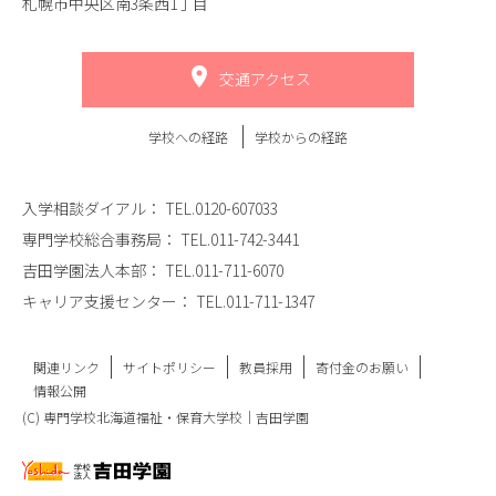
札幌市中央区南3条西1丁目
交通アクセス
学校への経路
学校からの経路
入学相談ダイアル：
TEL.0120-607033
専門学校総合事務局：
TEL.011-742-3441
吉田学園法人本部：
TEL.011-711-6070
キャリア支援センター：
TEL.011-711-1347
関連リンク
サイトポリシー
教員採用
寄付金のお願い
情報公開
(C) 専門学校北海道福祉・保育大学校｜吉田学園