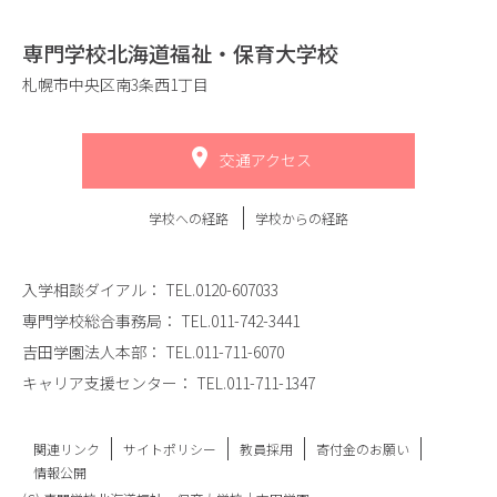
専門学校北海道福祉・保育大学校
札幌市中央区南3条西1丁目
交通アクセス
学校への経路
学校からの経路
入学相談ダイアル：
TEL.0120-607033
専門学校総合事務局：
TEL.011-742-3441
吉田学園法人本部：
TEL.011-711-6070
キャリア支援センター：
TEL.011-711-1347
関連リンク
サイトポリシー
教員採用
寄付金のお願い
情報公開