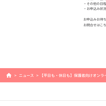
・その他の日
・お申込み状
お申込みお待
お問合せはこちら
>
ニュース
>
【平日も・休日も】保護者向けオンラ
home