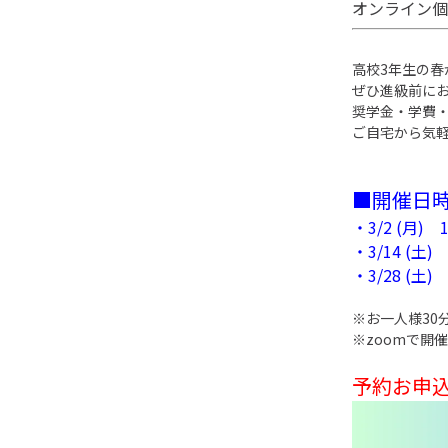
オンライン個
高校3年生の
ぜひ進級前に
奨学金・学費
ご自宅から気
■開催日
・3/2 (月) 1
・3/14 (土) 
・3/28 (土) 
※お一人様30
※zoomで開
予約お申