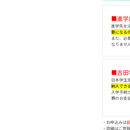
■進学
進学先を
要になる
また、必
なりませ
■吉田
日本学生
納入でき
入学手続
費のお支
・お申込みは
・詳細はご登