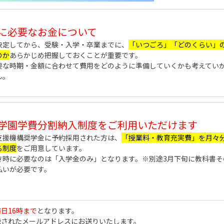
に必要なお金について
決定してから、受験・入学・卒業までに、
「いつごろ」「どのくらい」
のか
あらかじめ把握しておくことが重要です。
要な時期・金額に合わせて費用をどのように準備していくかも考えてい
ん。
学園学費分割納入制度をご利用いただけます
支援機構奨学金に予約採用された方は、
「授業料・教育充実費」を月々
る制度
をご用意しています。
き時に必要なのは「入学金のみ」となります。※別途3月下旬に教科書そ
払いが必要です。
前日16時まで
となります。
録されたメールアドレスにお送りいたします。