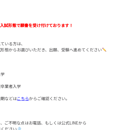
の入試形態で願書を受け付けております！
れている方は、
試形態からお選びいただき、出願、受験へ進めてください
入学
校卒業者入学
験期などは
こちら
からご確認ください。
、ご不明な点はお電話、もしくは公式LINEから
談ください