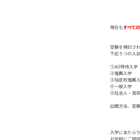
現在も
すべて
受験を検討さ
下記５つの入
①AO特待入学
②推薦入学
③指定校推薦
④一般入学
⑤社会人・高
出願方法、受
入学にあたらり
お気軽にご相