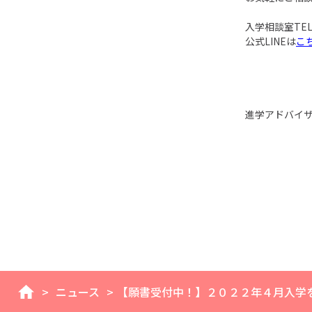
入学相談室TEL：
公式LINEは
こ
進学アドバイ
>
ニュース
>
【願書受付中！】２０２２年４月入学
home