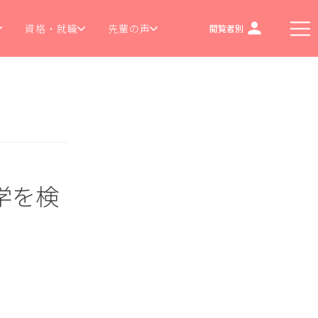
資格・就職
先輩の声
閲覧者別
学を検