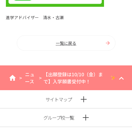
進学アドバイザー 清水・古瀬
一覧に戻る
ニュ
【出願登録は10/10（金）ま
>
>
home
ース
で】入学願書受付中！
サイトマップ
グループ校一覧